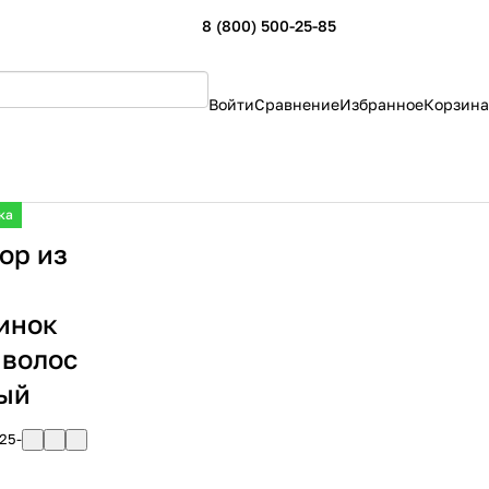
8 (800) 500-25-85
Войти
Сравнение
Избранное
Корзина
ка
ор из
инок
 волос
ый
25-