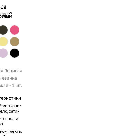
шли
евле?
Белый
ка большая
. Резинка
кая - 1 шт.
теристики
/тип ткани
:
елк/сатин
сть ткани
:
ми
 комплекта
: