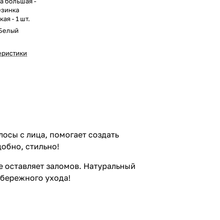
а большая -
езинка
ая - 1 шт.
Белый
еристики
осы с лица, помогает создать
добно, стильно!
е оставляет заломов. Натуральный
 бережного ухода!