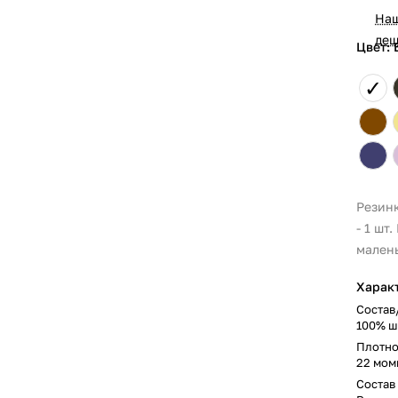
На
деш
Цвет: 
✓
Резин
- 1 шт
малень
Харак
Состав
100% ш
Плотно
22 мом
Состав