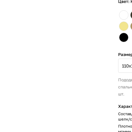
Цвет:
Разме
Пододе
спальн
шт.
Харак
Состав
шелк/с
Плотно
момми