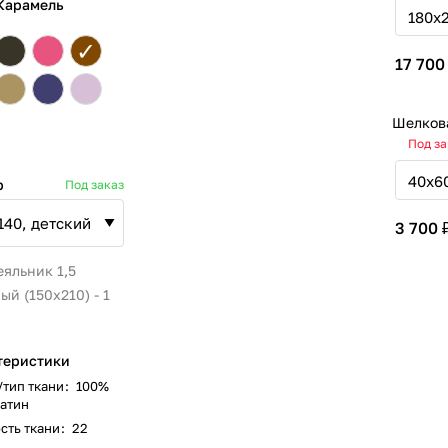
 Карамель
✓
17 700
Шелков
Под за
р
Под заказ
3 700 
яльник 1,5
ый (150х210) - 1
теристики
/тип ткани
:
100%
атин
сть ткани
:
22