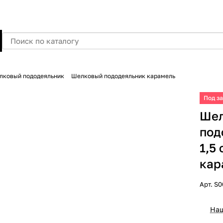
лковый пододеяльник
Шелковый пододеяльник карамель
Под з
Ше
под
1,5
кар
Арт.
S0
Наш