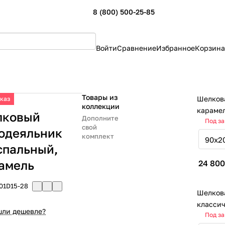
8 (800) 500-25-85
Войти
Сравнение
Избранное
Корзина
Товары из
Шелкова
аказ
коллекции
караме
лковый
Дополните
Под за
свой
одеяльник
комплект
 спальный,
амель
24 800
01D15-28
Шелков
классич
ли дешевле?
Под за