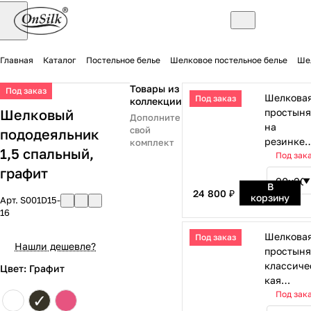
Главная
Каталог
Постельное белье
Шелковое постельное белье
Ше
Товары из
Под заказ
Шелкова
Под заказ
коллекции
Шелковый
простыня
Дополните
на
свой
пододеяльник
резинке
комплект
1,5 спальный,
графит
Под зак
графит
В
24 800 ₽
корзину
Арт.
S001D15-
16
Шелкова
Под заказ
Нашли дешевле?
простыня
классиче
Цвет: Графит
кая
графит
Под зак
✓