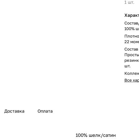
1 шт.
Харак
Состав
100% ш
Плотно
22 мом
Состав
Просты
резинке
шт.
Колле
Все ха
Доставка
Оплата
100% шелк/сатин