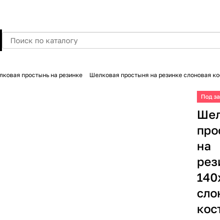
лковая простынь на резинке
Шелковая простыня на резинке слоновая ко
Под з
Шел
про
на
рез
140
сло
кос