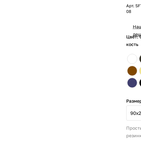
Арт.
SF
08
На
деш
Цвет: 
кость
Разме
Прост
резинк