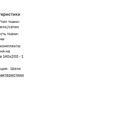
теристики
/тип ткани
:
елк/сатин
сть ткани
:
ми
 комплекта
:
ня на
 140х200 - 1
кция
:
Шелк
рактеристики