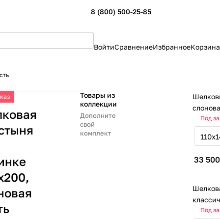
8 (800) 500-25-85
Войти
Сравнение
Избранное
Корзина
сть
Товары из
Шелков
аказ
коллекции
слонова
ковая
Дополните
Под за
свой
стыня
комплект
инке
33 500
х200,
Шелков
новая
классич
ть
Под за