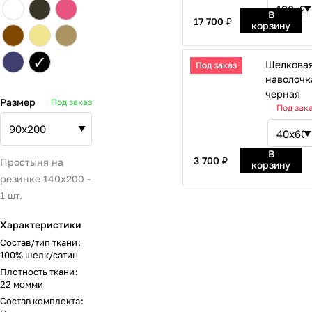
В
17 700 ₽
корзину
✓
Шелкова
Под заказ
наволочк
черная
Размер
Под заказ
Под зак
В
3 700 ₽
Простыня на
корзину
резинке 140х200 -
1 шт.
Характеристики
Состав/тип ткани
:
100% шелк/сатин
Плотность ткани
:
22 момми
Состав комплекта
: