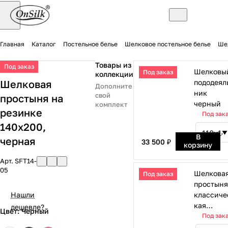
Главная
Каталог
Постельное белье
Шелковое постельное белье
Ше
Товары из
Под заказ
Шелковы
Под заказ
коллекции
Шелковая
пододеял
Дополните
ник
свой
простыня на
черный
комплект
резинке
Под зак
140х200,
В
черная
33 500 ₽
корзину
Арт.
SFT14-
05
Шелкова
Под заказ
простыня
Нашли
классиче
кая
дешевле?
Цвет: Черный
черная
Под зак