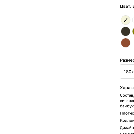
Цвет:
✓
Разме
Харак
Состав
вискоз
бамбук
Плотно
Колле
Дизайн