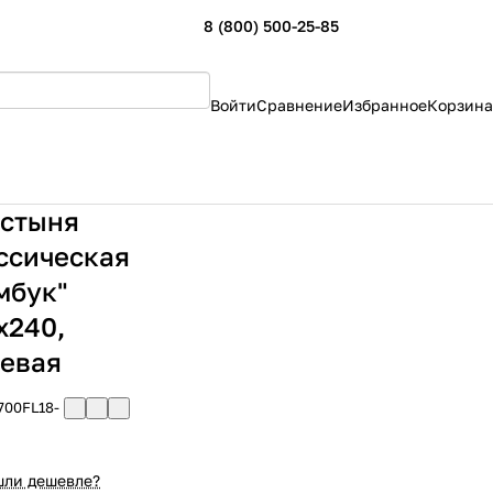
8 (800) 500-25-85
Войти
Сравнение
Избранное
Корзина
стыня
ссическая
мбук"
х240,
евая
700FL18-
ли дешевле?