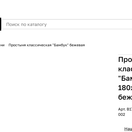
ыни
Простыня классическая "Бамбук" бежевая
Про
кла
"Ба
180
беж
Арт.
B1
002
Наш