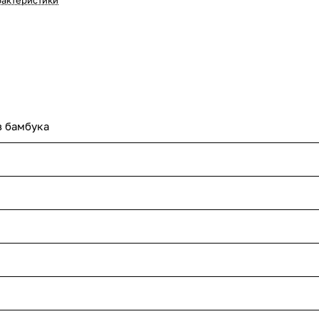
рактеристики
з бамбука