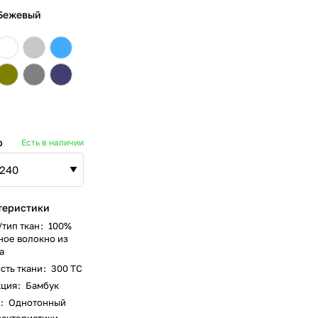
 Бежевый
р
Есть в наличии
теристики
/тип ткан
:
100%
ное волокно из
а
сть ткани
:
300 ТС
кция
:
Бамбук
:
Однотонный