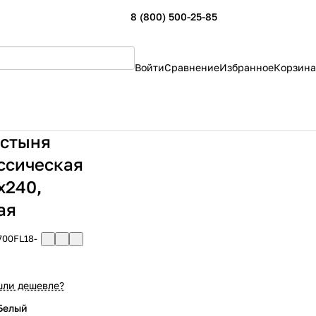
8 (800) 500-25-85
Войти
Сравнение
Избранное
Корзина
стыня
ссическая
х240,
ая
700FL18-
ли дешевле?
Белый