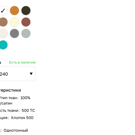
✓
р
Есть в наличии
теристики
/тип ткан
:
100%
/сатин
сть ткани
:
500 ТС
кция
:
Хлопок 500
:
Однотонный