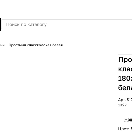
ыни
Простыня классическая белая
Про
кла
180
бел
Арт.
S1
1327
Наш
Цвет: 