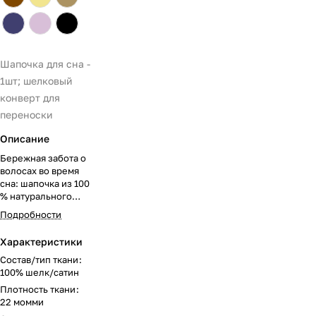
Шапочка для сна -
1шт; шелковый
конверт для
переноски
Описание
Бережная забота о
волосах во время
сна: шапочка из 100
% натурального
шёлка Mulberry
Подробности
защищает локоны
от трения о
Характеристики
подушку,
предотвращает
Состав/тип ткани
:
спутывание и
100% шелк/сатин
сохраняет блеск.
Плотность ткани
:
22 момми