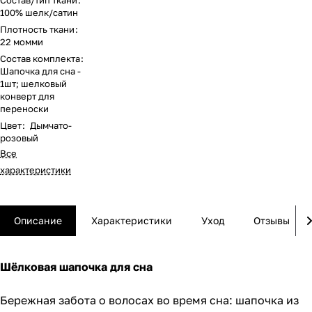
предотвращает
Состав/тип ткани
:
спутывание и
100% шелк/сатин
сохраняет блеск.
Плотность ткани
:
22 момми
Состав комплекта
:
Шапочка для сна -
1шт; шелковый
конверт для
переноски
Цвет
:
Дымчато-
розовый
Все
характеристики
Описание
Характеристики
Уход
Отзывы
Шёлковая шапочка для сна
Бережная забота о волосах во время сна: шапочка из