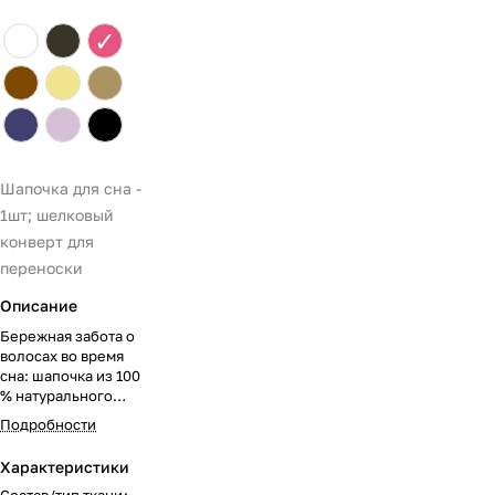
✓
Шапочка для сна -
1шт; шелковый
конверт для
переноски
Описание
Бережная забота о
волосах во время
сна: шапочка из 100
% натурального
шёлка Mulberry
Подробности
защищает локоны
от трения о
Характеристики
подушку,