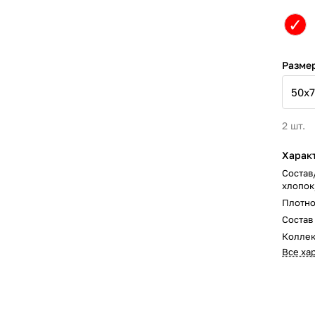
✓
Разме
2 шт.
Харак
Состав
хлопок
Плотно
Состав
Колле
Все ха