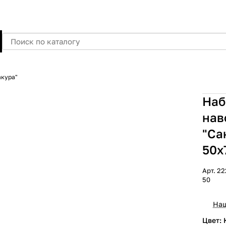
акура"
Наб
нав
"Са
50х
Арт.
22
50
Наш
Цвет: