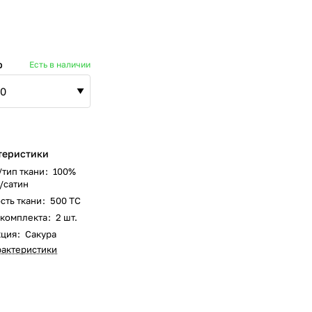
р
Есть в наличии
теристики
/тип ткани
:
100%
/сатин
сть ткани
:
500 ТС
 комплекта
:
2 шт.
кция
:
Сакура
рактеристики