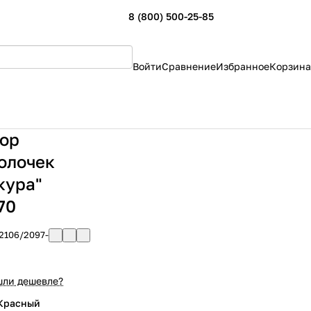
8 (800) 500-25-85
Войти
Сравнение
Избранное
Корзина
ор
олочек
кура"
70
2106/2097-
ли дешевле?
 Красный