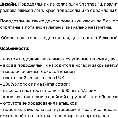
Дизайн
. Пододеяльник из коллекции Sharmes “Шивали
развевающихся лент. Края пододеяльника обрамлены б
Пододеяльник также декорирован «ушками» по 5 см с т
спрятаны в потайной клапан и визуально незаметны.
Оборотная сторона однотонная, цвет: светло-бежевый
Особенности:
– внутри пододеяльника имеются угловые тесемки для
– вход в пододеяльник находится в ногах и закрываетс
– наволочки имеют боковой клапан
– настоящий сатин класса LUX
– 100% хлопок пима (Pima cotton)
– высокая плотность ткани — 500 нитей/дюйм
– конструкция ткани с двойной скруткой нити обеспеч
– отсутствие образования катышков
– пододеяльник оснащен пуговицами! Практика показы
имеет свойство ломаться при стирке и портить ткань.