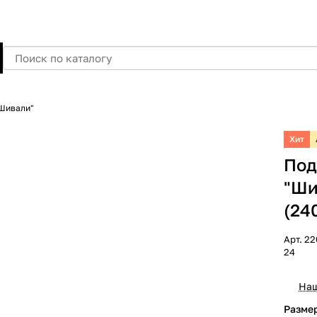
Шивали"
Хит
Под
"Ши
(24
Арт.
22
24
Наш
Разме