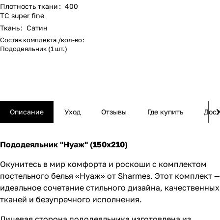
Плотность ткани
:
400
ТС super fine
Ткань
:
Сатин
Состав комплекта /кол-во
:
Пододеяльник (1 шт.)
Описание
Уход
Отзывы
Где купить
Дост
Пододеяльник "Нуаж" (150х210)
Окунитесь в мир комфорта и роскоши с комплектом
постельного белья «Нуаж» от Sharmes. Этот комплект —
идеальное сочетание стильного дизайна, качественных
тканей и безупречного исполнения.
Лицевая сторона пододеяльника изготовлена из