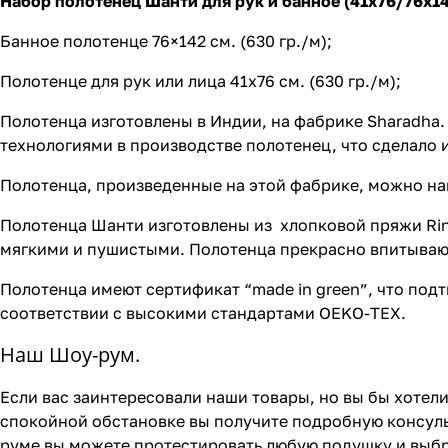
Набор полотенец Шанти для рук и банное (41x76/76х1
Банное полотенце 76×142 см. (630 гр./м);
Полотенце для рук или лица 41х76 см. (630 гр./м);
Полотенца изготовлены в Индии, на фабрике Sharadha.
технологиями в производстве полотенец, что сделало 
Полотенца, произведенные на этой фабрике, можно най
Полотенца Шанти изготовлены из хлопковой пряжи Ring 
мягкими и пушистыми. Полотенца прекрасно впитыва
Полотенца имеют сертификат “made in green”, что под
соответствии с высокими стандартами OEKO-TEX.
Наш Шоу-рум.
Если вас заинтересовали наши товары, но вы бы хотели
спокойной обстановке вы получите подробную консуль
руме вы можете протестировать любую подушку и выбр