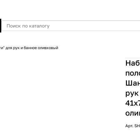
и" для рук и банное оливковый
Наб
пол
Шан
рук
41x
оли
Арт.
SH