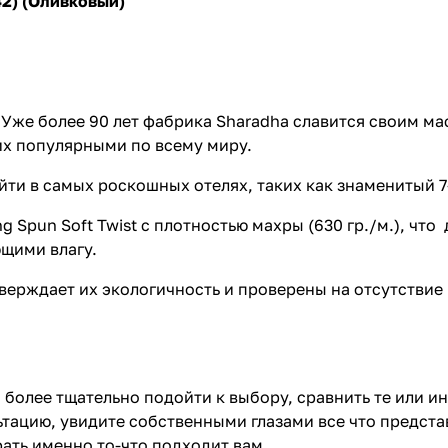
42) (Оливковый)
 Уже более 90 лет фабрика Sharadha славится своим м
их популярными по всему миру.
ти в самых роскошных отелях, таких как знаменитый 7
Spun Soft Twist с плотностью махры (630 гр./м.), что
ющими влагу.
тверждает их экологичность и проверены на отсутствие
 более тщательно подойти к выбору, сравнить те или и
тацию, увидите собственными глазами все что предста
ать именно то-что подходит вам.