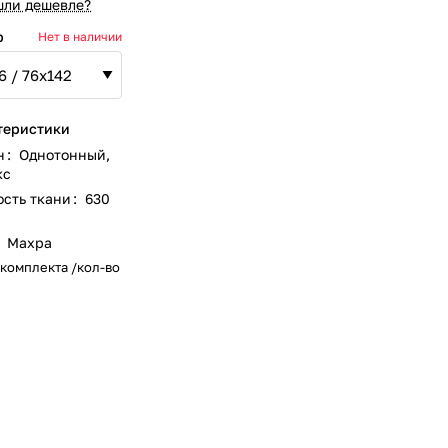
ли дешевле?
р
Нет в наличии
теристики
н
:
Однотонный
,
кс
ость ткани
:
630
Махра
 комплекта /кол-во