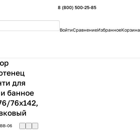
8 (800) 500-25-85
Войти
Сравнение
Избранное
Корзина
ор
отенец
ти для
 и банное
76/76х142,
вковый
BB-06