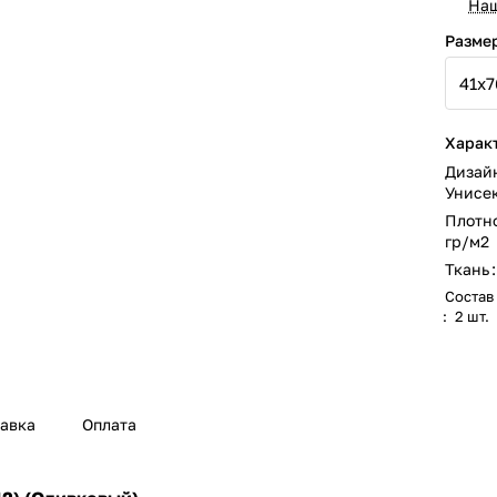
Наш
Разме
Харак
Дизай
Унисе
Плотн
гр/м2
Ткань
:
Состав
:
2 шт.
авка
Оплата